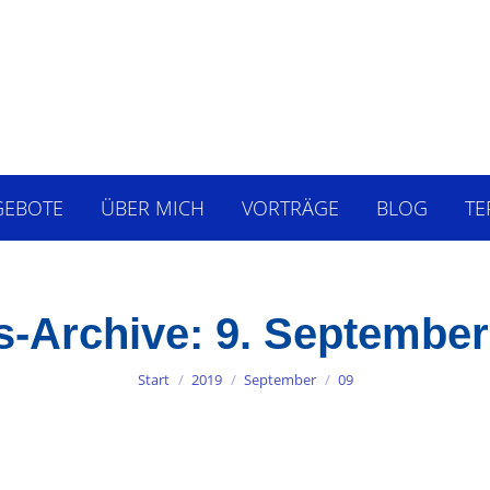
GEBOTE
ÜBER MICH
VORTRÄGE
BLOG
TE
s-Archive:
9. September
Sie befinden sich hier:
Start
2019
September
09