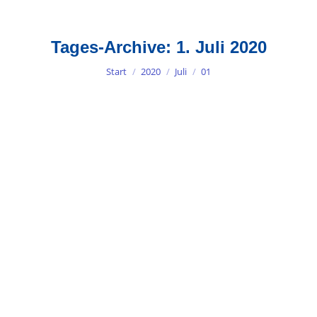
Tages-Archive:
1. Juli 2020
Sie befinden sich hier:
Start
2020
Juli
01
Aufschieberitis – Morgen fang ich
an … ganz bestimmt!