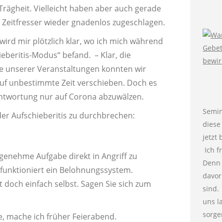
rägheit. Vielleicht haben aber auch gerade
Zeitfresser wieder gnadenlos zugeschlagen.
ird mir plötzlich klar, wo ich mich während
beritis-Modus“ befand. – Klar, die
le unserer Veranstaltungen konnten wir
uf unbestimmte Zeit verschieben. Doch es
rantwortung nur auf Corona abzuwälzen.
Semi
der Aufschieberitis zu durchbrechen:
diese
jetzt
Ich f
genehme Aufgabe direkt in Angriff zu
Denn 
unktioniert ein Belohnungssystem.
davor
t doch einfach selbst. Sagen Sie sich zum
sind.
uns l
sorge
e, mache ich früher Feierabend.