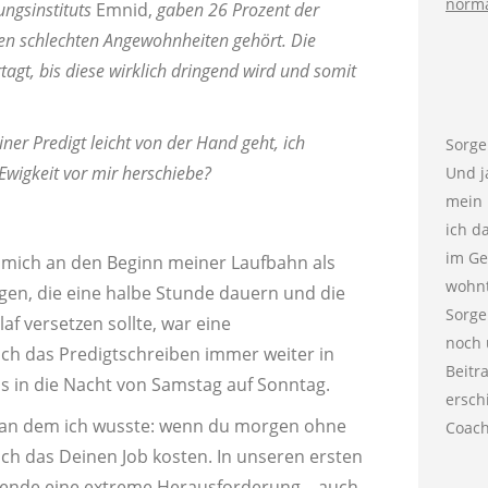
ngsinstituts
Emnid,
gaben 26 Prozent der
hren schlechten Angewohnheiten gehört. Die
gt, bis diese wirklich dringend wird und somit
ner Predigt leicht von der Hand geht, ich
Sorge
wigkeit vor mir herschiebe?
Und j
mein 
ich d
im Ge
e mich an den Beginn meiner Laufbahn als
wohnt
ngen, die eine halbe Stunde dauern und die
Sorge
f versetzen sollte, war eine
noch 
ch das Predigtschreiben immer weiter in
Beitr
s in die Nacht von Samstag auf Sonntag.
ersch
 an dem ich wusste: wenn du morgen ohne
Coach
ich das Deinen Job kosten. In unseren ersten
ende eine extreme Herausforderung – auch