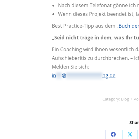
Nach diesem Telefonat gönne ich m
Wenn dieses Projekt beendet ist, 
Best Practice-Tipp aus dem „
Buch der
„Seid nicht träge in dem, was Ihr tu
Ein Coaching wird Ihnen wesentlich 
Aufschieberitis zu durchbrechen. – Ich
Melden Sie sich:
in
**
@
*************
ng.de
Category:
Blog
V
Shar
Share
Sha