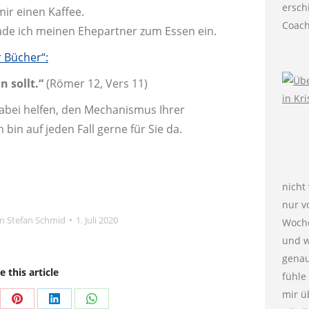
ersch
ir einen Kaffee.
Coach
lade ich meinen Ehepartner zum Essen ein.
 Bücher“:
n sollt.“
(Römer 12, Vers 11)
dabei helfen, den Mechanismus Ihrer
 bin auf jeden Fall gerne für Sie da.
nicht
nur v
on
Stefan Schmid
1. Juli 2020
Woche
und w
genau
e this article
fühle
mir ü
re
Share
Share
Share