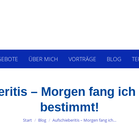
GEBOTE
ÜBER MICH
VORTRÄGE
BLOG
TE
ritis – Morgen fang ic
bestimmt!
Sie befinden sich hier:
Start
Blog
Aufschieberitis – Morgen fang ich…