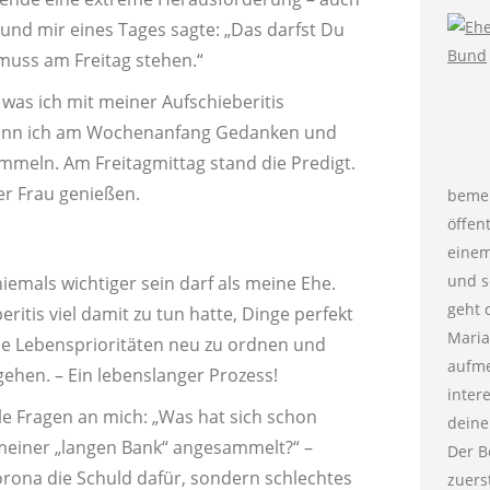
reund mir eines Tages sagte: „Das darfst Du
 muss am Freitag stehen.“
 was ich mit meiner Aufschieberitis
egann ich am Wochenanfang Gedanken und
ammeln. Am Freitagmittag stand die Predigt.
r Frau genießen.
bemer
öffent
einem
und s
niemals wichtiger sein darf als meine Ehe.
geht 
ritis viel damit zu tun hatte, Dinge perfekt
Maria
ine Lebensprioritäten neu zu ordnen und
aufm
hen. – Ein lebenslanger Prozess!
inter
ele Fragen an mich: „Was hat sich schon
deine
meiner „langen Bank“ angesammelt?“ –
Der B
Corona die Schuld dafür, sondern schlechtes
zuers