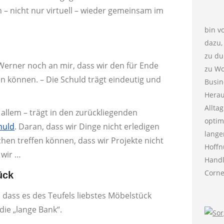
h – nicht nur virtuell – wieder gemeinsam im
bin v
dazu,
zu du
n Werner noch an mir, dass wir den für Ende
zu Wo
n können. – Die Schuld trägt eindeutig und
Busin
Herau
Allta
 allem – trägt in den zurückliegenden
optim
huld
. Daran, dass wir Dinge nicht erledigen
lange
hen treffen können, dass wir Projekte nicht
Hoffn
 wir …
Handl
Corne
ück
 dass es des Teufels liebstes Möbelstück
ie „lange Bank“.