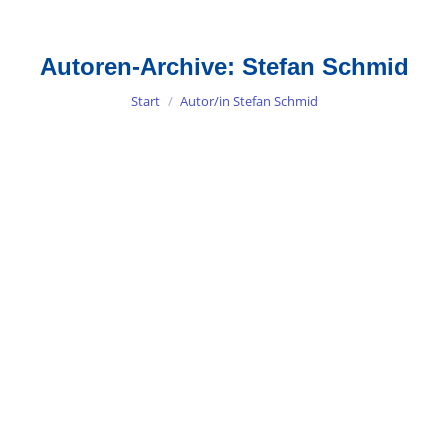
Autoren-Archive:
Stefan Schmid
Sie befinden sich hier:
Start
Autor/in Stefan Schmid
Müde nach dem Urlaub? – Was dir
wirklich deine Energie raubt