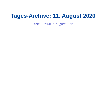
Tages-Archive:
11. August 2020
Sie befinden sich hier:
Start
2020
August
11
Resilienz Buch 2020 – Alles was Sie
jetzt über Resilienz wissen müssen