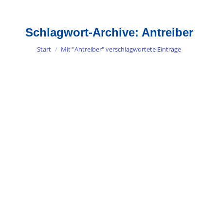
Schlagwort-Archive:
Antreiber
Sie befinden sich hier:
Start
Mit "Antreiber" verschlagwortete Einträge
Sind Sie ein Burn-out Kandidat?