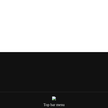
In Deutschland befindet sich jeder
vierte Arbeitnehmer in einer
beruflichen Situation, die ein Burn-out
begünstigt. Ich…
Weiterlesen...
Top bar menu