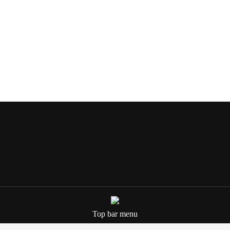
Wir bewundern Gewinner – aus der
Ferne und mit viel Respekt. Allzu oft
aber sehen wir…
Weiterlesen...
Top bar menu