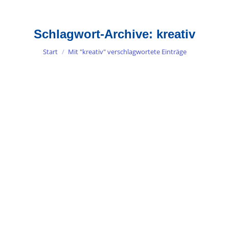
Schlagwort-Archive:
kreativ
Sie befinden sich hier:
Start
Mit "kreativ" verschlagwortete Einträge
Wann haben Sie zuletzt im
Parkhaus übernachtet?