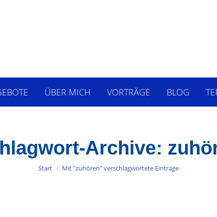
GEBOTE
ÜBER MICH
VORTRÄGE
BLOG
TE
hlagwort-Archive:
zuhö
Sie befinden sich hier:
Start
Mit "zuhören" verschlagwortete Einträge